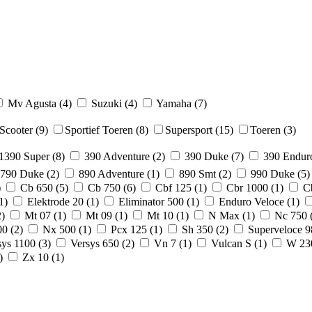
Mv Agusta (4)
Suzuki (4)
Yamaha (7)
Scooter (9)
Sportief Toeren (8)
Supersport (15)
Toeren (3)
1390 Super (8)
390 Adventure (2)
390 Duke (7)
390 Enduro
790 Duke (2)
890 Adventure (1)
890 Smt (2)
990 Duke (5)
)
Cb 650 (5)
Cb 750 (6)
Cbf 125 (1)
Cbr 1000 (1)
Cb
1)
Elektrode 20 (1)
Eliminator 500 (1)
Enduro Veloce (1)
)
Mt 07 (1)
Mt 09 (1)
Mt 10 (1)
N Max (1)
Nc 750 
0 (2)
Nx 500 (1)
Pcx 125 (1)
Sh 350 (2)
Superveloce 9
ys 1100 (3)
Versys 650 (2)
Vn 7 (1)
Vulcan S (1)
W 230
)
Zx 10 (1)