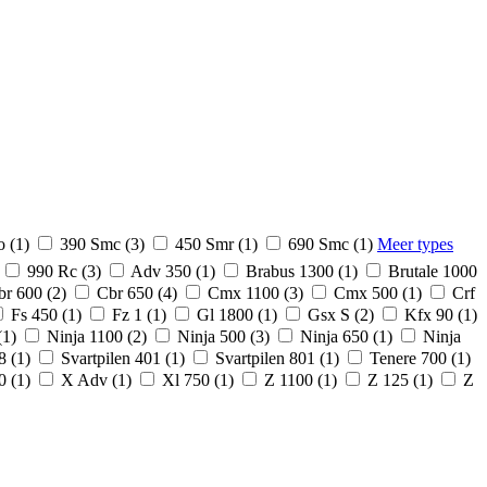
 (1)
390 Smc (3)
450 Smr (1)
690 Smc (1)
Meer types
990 Rc (3)
Adv 350 (1)
Brabus 1300 (1)
Brutale 1000
r 600 (2)
Cbr 650 (4)
Cmx 1100 (3)
Cmx 500 (1)
Crf
Fs 450 (1)
Fz 1 (1)
Gl 1800 (1)
Gsx S (2)
Kfx 90 (1)
(1)
Ninja 1100 (2)
Ninja 500 (3)
Ninja 650 (1)
Ninja
8 (1)
Svartpilen 401 (1)
Svartpilen 801 (1)
Tenere 700 (1)
 (1)
X Adv (1)
Xl 750 (1)
Z 1100 (1)
Z 125 (1)
Z